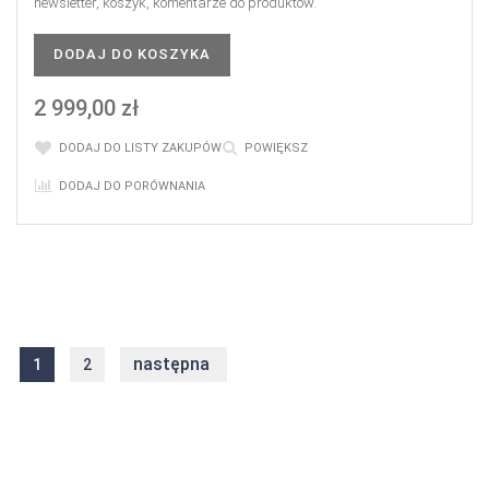
newsletter, koszyk, komentarze do produktów.
DODAJ DO KOSZYKA
2 999,00 zł
DODAJ DO LISTY ZAKUPÓW
POWIĘKSZ
DODAJ DO PORÓWNANIA
następna
1
2