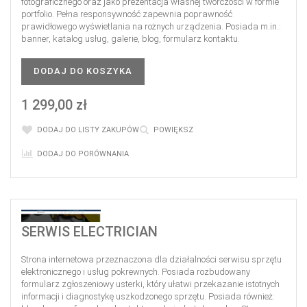
fotograficznego oraz jako prezentacja własnej twórczości w formie
portfolio. Pełna responsywność zapewnia poprawność
prawidłowego wyświetlania na rożnych urządzenia. Posiada m.in.:
banner, katalog usług, galerie, blog, formularz kontaktu.
DODAJ DO KOSZYKA
1 299,00 zł
DODAJ DO LISTY ZAKUPÓW
POWIĘKSZ
DODAJ DO PORÓWNANIA
SERWIS ELECTRICIAN
Strona internetowa przeznaczona dla działalności serwisu sprzętu
elektronicznego i usług pokrewnych. Posiada rozbudowany
formularz zgłoszeniowy usterki, który ułatwi przekazanie istotnych
informacji i diagnostykę uszkodzonego sprzętu. Posiada również: