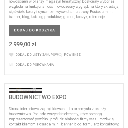
nowościami w branży, magazyn tematyczny. Doskonały wybór ze
względu na funkcjonalność i nowoczesny wygląd, na który składają
się świeże kolory i dynamizm wyświetlania strony. Posiada m.in.:
banner, blog, katalog produktów, galerie, koszyk, referencje.
DODAJ DO KOSZYKA
2 999,00 zł
DODAJ DO LISTY ZAKUPÓW
POWIĘKSZ
DODAJ DO PORÓWNANIA
BUDOWNICTWO EXPO
Strona internetowa zaprojektowana dla przemysłu z branży
budownictwa. Posiada wszystkie elementy, które pomogą
zaprezentować portfolio i profil działalności firmy oraz umożliwią
kontakt klientom. Posiada m.in.: banner, blog, formularz kontaktowy,