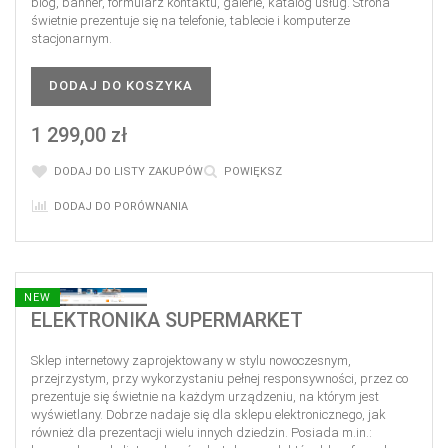
blog, banner, formularz kontaktu, galerie, katalog usług. Strona
świetnie prezentuje się na telefonie, tablecie i komputerze
stacjonarnym.
DODAJ DO KOSZYKA
1 299,00 zł
DODAJ DO LISTY ZAKUPÓW
POWIĘKSZ
DODAJ DO PORÓWNANIA
NEW
ELEKTRONIKA SUPERMARKET
Sklep internetowy zaprojektowany w stylu nowoczesnym,
przejrzystym, przy wykorzystaniu pełnej responsywności, przez co
prezentuje się świetnie na każdym urządzeniu, na którym jest
wyświetlany. Dobrze nadaje się dla sklepu elektronicznego, jak
również dla prezentacji wielu innych dziedzin. Posiada m.in.: