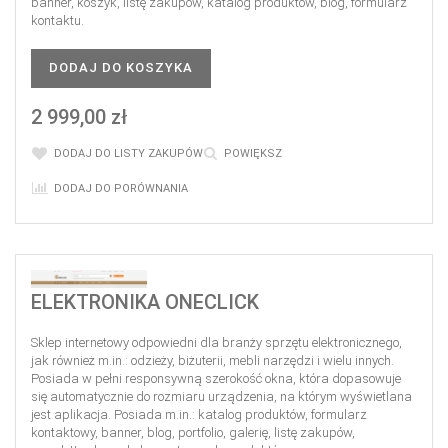
banner, koszyk, listę zakupów, katalog produktów, blog, formularz
kontaktu.
DODAJ DO KOSZYKA
2 999,00 zł
DODAJ DO LISTY ZAKUPÓW
POWIĘKSZ
DODAJ DO PORÓWNANIA
ELEKTRONIKA ONECLICK
Sklep internetowy odpowiedni dla branży sprzętu elektronicznego,
jak również m.in.: odzieży, biżuterii, mebli narzędzi i wielu innych.
Posiada w pełni responsywną szerokość okna, która dopasowuje
się automatycznie do rozmiaru urządzenia, na którym wyświetlana
jest aplikacja. Posiada m.in.: katalog produktów, formularz
kontaktowy, banner, blog, portfolio, galerię, listę zakupów,