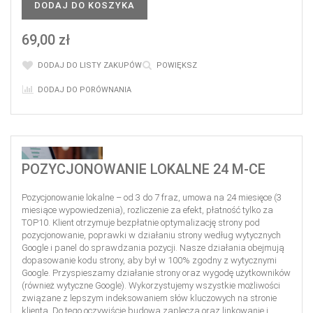
DODAJ DO KOSZYKA
69,00 zł
DODAJ DO LISTY ZAKUPÓW
POWIĘKSZ
DODAJ DO PORÓWNANIA
POZYCJONOWANIE LOKALNE 24 M-CE
Pozycjonowanie lokalne – od 3 do 7 fraz, umowa na 24 miesięce (3
miesiące wypowiedzenia), rozliczenie za efekt, płatność tylko za
TOP10. Klient otrzymuje bezpłatnie optymalizację strony pod
pozycjonowanie, poprawki w działaniu strony według wytycznych
Google i panel do sprawdzania pozycji. Nasze działania obejmują
dopasowanie kodu strony, aby był w 100% zgodny z wytycznymi
Google. Przyspieszamy działanie strony oraz wygodę użytkowników
(również wytyczne Google). Wykorzystujemy wszystkie możliwości
związane z lepszym indeksowaniem słów kluczowych na stronie
klienta. Do tego oczywiście budowa zaplecza oraz linkowanie i