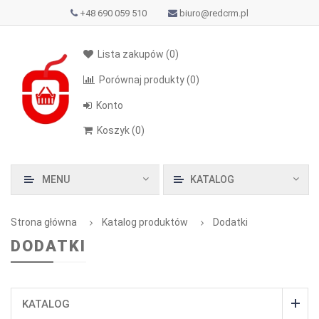
+48 690 059 510
biuro@redcrm.pl
Lista zakupów
(0)
Porównaj produkty
(0)
Konto
Koszyk
(
0
)
MENU
KATALOG
Strona główna
Katalog produktów
Dodatki
DODATKI
KATALOG