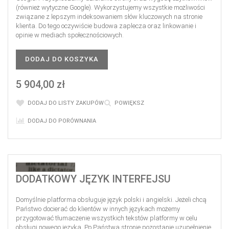
(również wytyczne Google). Wykorzystujemy wszystkie możliwości
związane z lepszym indeksowaniem słów kluczowych na stronie
klienta. Do tego oczywiście budowa zaplecza oraz linkowanie i
opinie w mediach społecznościowych.
DODAJ DO KOSZYKA
5 904,00 zł
DODAJ DO LISTY ZAKUPÓW
POWIĘKSZ
DODAJ DO PORÓWNANIA
DODATKOWY JĘZYK INTERFEJSU
Domyślnie platforma obsługuje język polski i angielski. Jeżeli chcą
Państwo docierać do klientów w innych językach możemy
przygotować tłumaczenie wszystkich tekstów platformy w celu
obsługi nowego języka. Po Państwa stronie pozostanie uzupełnienie