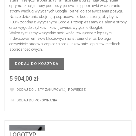
stała miesięczna opłata. W ramach klient otrzymuje bezpłatnie
optymalizację strony pod pozycjonowanie, poprawki w działaniu
strony według wytycznych Google i panel do sprawdzania pozycji.
Nasze działania obejmują dopasowanie kodu strony, aby był w
100% zgodny z wytycznymi Google. Przyspieszamy działanie strony
oraz wygodę użytkowników (również wytyczne Google).
Wykorzystujemy wszystkie możliwości związane z lepszym
indeksowaniem słów kluczowych na stronie klienta. Do tego
oczywiście budowa zaplecza oraz linkowanie i opinie w mediach
społecznościowych.
DODAJ DO KOSZYKA
5 904,00 zł
DODAJ DO LISTY ZAKUPÓW
POWIĘKSZ
DODAJ DO PORÓWNANIA
LOGOTYP