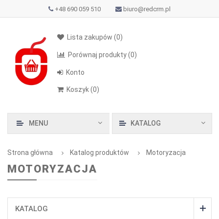
+48 690 059 510
biuro@redcrm.pl
Lista zakupów
(0)
Porównaj produkty
(0)
Konto
Koszyk
(
0
)
MENU
KATALOG
Strona główna
Katalog produktów
Motoryzacja
MOTORYZACJA
KATALOG