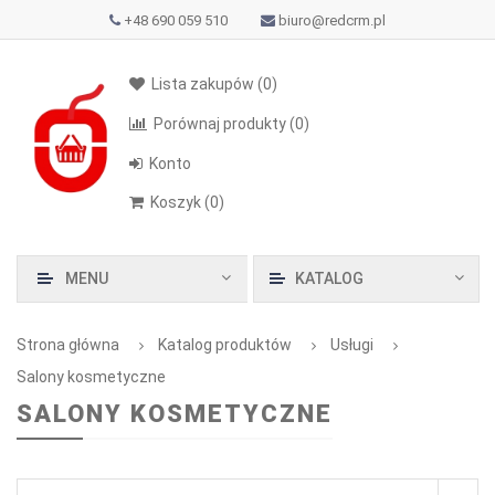
+48 690 059 510
biuro@redcrm.pl
Lista zakupów
(0)
Porównaj produkty
(0)
Konto
Koszyk
(
0
)
MENU
KATALOG
Strona główna
Katalog produktów
Usługi
Salony kosmetyczne
SALONY KOSMETYCZNE