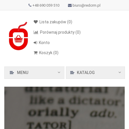
+48 690 059 510
biuro@redcrm.pl
Lista zakupów
(0)
Porównaj produkty
(0)
Konto
Koszyk
(
0
)
MENU
KATALOG