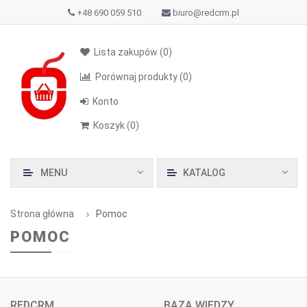
+48 690 059 510
biuro@redcrm.pl
Lista zakupów
(0)
Porównaj produkty
(0)
Konto
Koszyk
(
0
)
MENU
KATALOG
Strona główna
Pomoc
POMOC
REDCRM
BAZA WIEDZY