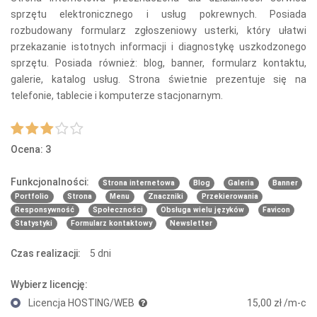
sprzętu elektronicznego i usług pokrewnych. Posiada
rozbudowany formularz zgłoszeniowy usterki, który ułatwi
przekazanie istotnych informacji i diagnostykę uszkodzonego
sprzętu. Posiada również: blog, banner, formularz kontaktu,
galerie, katalog usług. Strona świetnie prezentuje się na
telefonie, tablecie i komputerze stacjonarnym.
Ocena: 3
Funkcjonalności:
Strona internetowa
Blog
Galeria
Banner
Portfolio
Strona
Menu
Znaczniki
Przekierowania
Responsywność
Społeczności
Obsługa wielu języków
Favicon
Statystyki
Formularz kontaktowy
Newsletter
Czas realizacji:
5 dni
Wybierz licencję:
Licencja HOSTING/WEB
15,00 zł /m-c