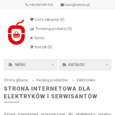
+48 690 059 510
biuro@redcrm.pl
Lista zakupów
(0)
Porównaj produkty
(0)
Konto
Koszyk
(
0
)
MENU
KATALOG
Strona główna
Katalog produktów
Elektronika
STRONA INTERNETOWA DLA
ELEKTRYKÓW I SERWISANTÓW
Strona internetowa przeznaczona dla działalności serwisu