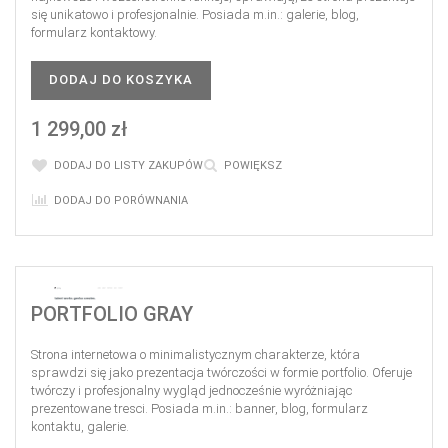
się unikatowo i profesjonalnie. Posiada m.in.: galerie, blog,
formularz kontaktowy.
DODAJ DO KOSZYKA
1 299,00 zł
DODAJ DO LISTY ZAKUPÓW
POWIĘKSZ
DODAJ DO PORÓWNANIA
PORTFOLIO GRAY
Strona internetowa o minimalistycznym charakterze, która
sprawdzi się jako prezentacja twórczości w formie portfolio. Oferuje
twórczy i profesjonalny wygląd jednocześnie wyróżniając
prezentowane tresci. Posiada m.in.: banner, blog, formularz
kontaktu, galerie.