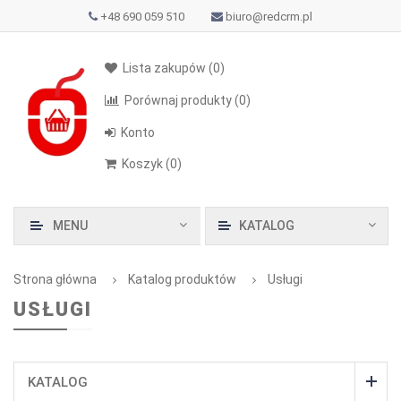
+48 690 059 510
biuro@redcrm.pl
Lista zakupów
(0)
Porównaj produkty
(0)
Konto
Koszyk
(
0
)
MENU
KATALOG
Strona główna
Katalog produktów
Usługi
USŁUGI
KATALOG