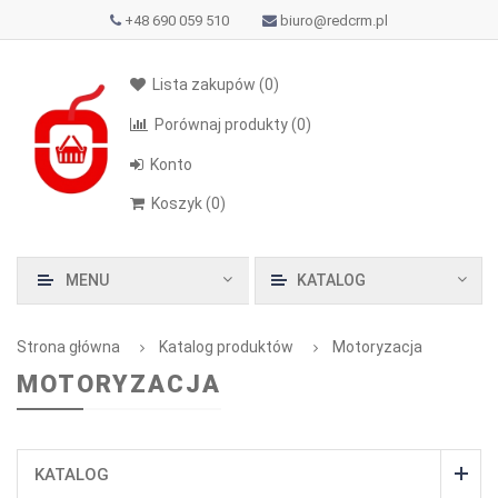
+48 690 059 510
biuro@redcrm.pl
Lista zakupów
(0)
Porównaj produkty
(0)
Konto
Koszyk
(
0
)
MENU
KATALOG
Strona główna
Katalog produktów
Motoryzacja
MOTORYZACJA
KATALOG