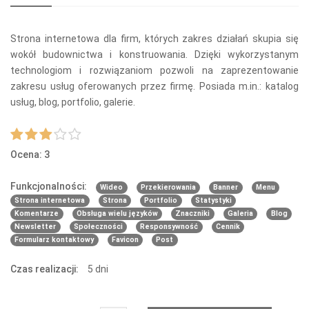
Strona internetowa dla firm, których zakres działań skupia się
wokół budownictwa i konstruowania. Dzięki wykorzystanym
technologiom i rozwiązaniom pozwoli na zaprezentowanie
zakresu usług oferowanych przez firmę. Posiada m.in.: katalog
usług, blog, portfolio, galerie.
Ocena: 3
Funkcjonalności:
Wideo
Przekierowania
Banner
Menu
Strona internetowa
Strona
Portfolio
Statystyki
Komentarze
Obsługa wielu języków
Znaczniki
Galeria
Blog
Newsletter
Społeczności
Responsywność
Cennik
Formularz kontaktowy
Favicon
Post
Czas realizacji:
5 dni