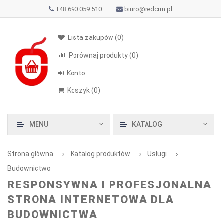
+48 690 059 510
biuro@redcrm.pl
Lista zakupów
(0)
Porównaj produkty
(0)
Konto
Koszyk
(
0
)
MENU
KATALOG
Strona główna
Katalog produktów
Usługi
Budownictwo
RESPONSYWNA I PROFESJONALNA
STRONA INTERNETOWA DLA
BUDOWNICTWA