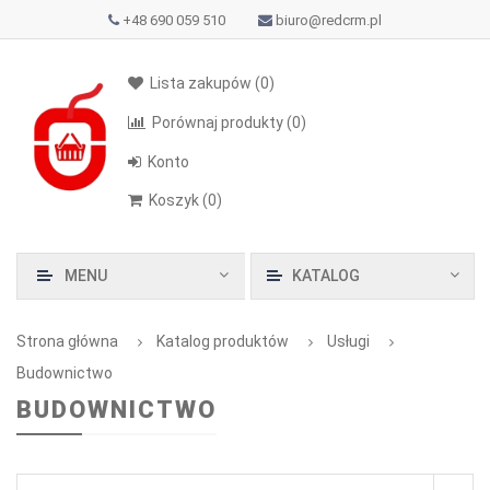
+48 690 059 510
biuro@redcrm.pl
Lista zakupów
(0)
Porównaj produkty
(0)
Konto
Koszyk
(
0
)
MENU
KATALOG
Strona główna
Katalog produktów
Usługi
Budownictwo
BUDOWNICTWO