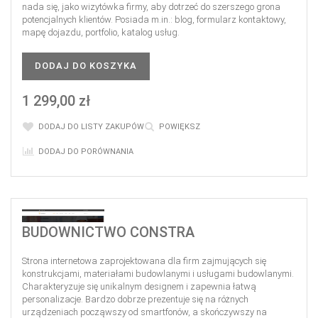
nada się, jako wizytówka firmy, aby dotrzeć do szerszego grona
potencjalnych klientów. Posiada m.in.: blog, formularz kontaktowy,
mapę dojazdu, portfolio, katalog usług.
DODAJ DO KOSZYKA
1 299,00 zł
DODAJ DO LISTY ZAKUPÓW
POWIĘKSZ
DODAJ DO PORÓWNANIA
BUDOWNICTWO CONSTRA
Strona internetowa zaprojektowana dla firm zajmujących się
konstrukcjami, materiałami budowlanymi i usługami budowlanymi.
Charakteryzuje się unikalnym designem i zapewnia łatwą
personalizacje. Bardzo dobrze prezentuje się na różnych
urządzeniach począwszy od smartfonów, a skończywszy na